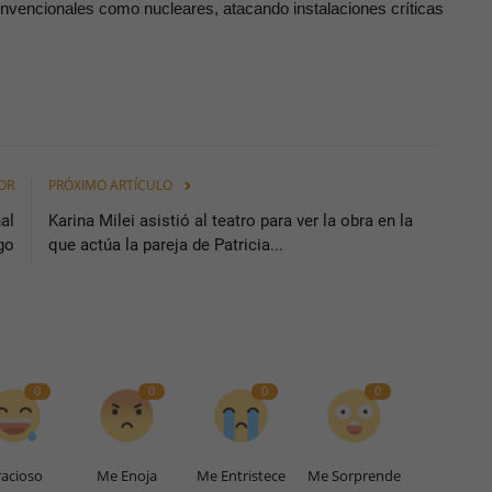
onvencionales como nucleares, atacando instalaciones críticas
OR
PRÓXIMO ARTÍCULO
al
Karina Milei asistió al teatro para ver la obra en la
go
que actúa la pareja de Patricia...
0
0
0
0
acioso
Me Enoja
Me Entristece
Me Sorprende