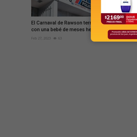
El Carnaval de Rawson terminó
Estas son l
con una bebé de meses herida
Juan que no
Feb 27, 2023
63
May 9, 2022