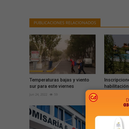
PUBLICACIONES RELACIONADOS
Temperaturas bajas y viento
Inscripcion
sur para este viernes
habilitación
Jun 24, 2022
59
Nov 14, 2022