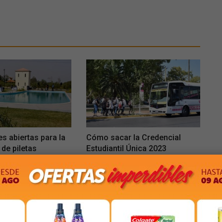
es abiertas para la
Cómo sacar la Credencial
 de piletas
Estudiantil Única 2023
57
Mar 1, 2023
75