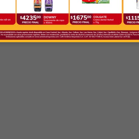
as escuelas en San
Educación descontará hasta 6
 tendrán clases...
días de sueldo a docentes...
78
Mar 6, 2023
68