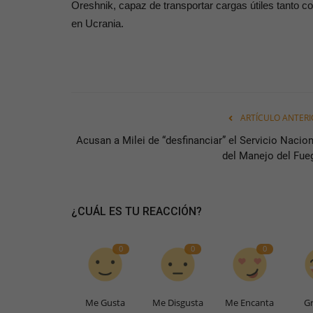
Oreshnik, capaz de transportar cargas útiles tanto c
en Ucrania.
ARTÍCULO ANTERI
Acusan a Milei de “desfinanciar” el Servicio Nacion
del Manejo del Fue
¿CUÁL ES TU REACCIÓN?
0
0
0
Me Gusta
Me Disgusta
Me Encanta
Gr