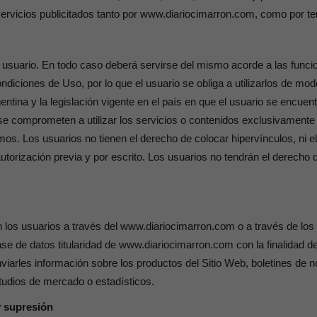
 servicios publicitados tanto por www.diariocimarron.com, como por te
el usuario. En todo caso deberá servirse del mismo acorde a las func
diciones de Uso, por lo que el usuario se obliga a utilizarlos de mod
entina y la legislación vigente en el país en que el usuario se encuen
e comprometen a utilizar los servicios o contenidos exclusivamente pa
s. Los usuarios no tienen el derecho de colocar hipervínculos, ni el 
torización previa y por escrito. Los usuarios no tendrán el derecho de
en los usuarios a través del www.diariocimarron.com o a través de lo
ase de datos titularidad de www.diariocimarron.com con la finalidad de
viarles información sobre los productos del Sitio Web, boletines de no
tudios de mercado o estadísticos.
y supresión