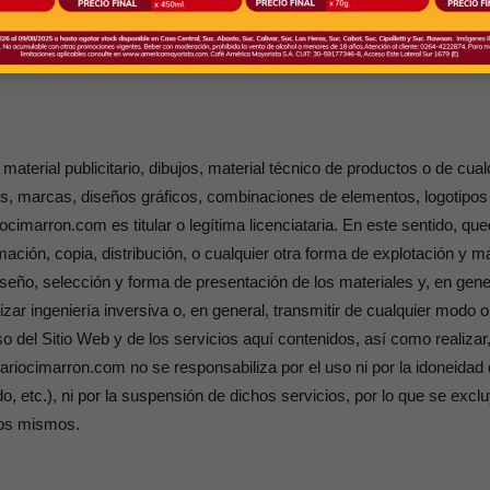
erciales no solicitadas www.diariocimarron.com no enviará comunicac
alente, si previamente no hubieran sido solicitadas o expresamente a
ón cuando exista una relación contractual previa y se hubieran obtenid
material publicitario, dibujos, material técnico de productos o de cu
tivos, marcas, diseños gráficos, combinaciones de elementos, logotip
iocimarron.com es titular o legítima licenciataria. En este sentido, q
mación, copia, distribución, o cualquier otra forma de explotación y m
iseño, selección y forma de presentación de los materiales y, en gener
r ingeniería inversiva o, en general, transmitir de cualquier modo 
 del Sitio Web y de los servicios aquí contenidos, así como realizar
ariocimarron.com no se responsabiliza por el uso ni por la idoneidad 
, etc.), ni por la suspensión de dichos servicios, por lo que se excl
los mismos.