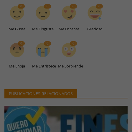
0
0
0
0
Me Gusta
Me Disgusta
Me Encanta
Gracioso
0
0
0
Me Enoja
Me Entristece
Me Sorprende
PUBLICACIONES RELACIONADOS