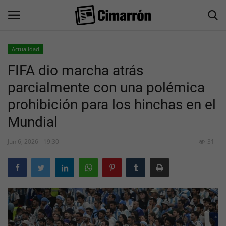
Actualidad
FIFA dio marcha atrás
Inicio
parcialmente con una polémica
San Juan
prohibición para los hinchas en el
Mundial
Actualidad
Jun 6, 2026 - 19:30
31
Información General
Economía
Politica
Sociedad