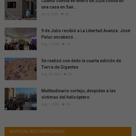
Cuánto cuesta en enero de 2026 construir
una casa en San...
Jan 9, 2026
56
9 de Julio recibió a La Libertad Avanza: José
Peluc encabezó...
Aug 1, 2026
27
Se realizó con éxito la cuarta edición de
Tierra de Gigantes
Aug 18, 2025
26
Multitudinario cortejo, despiden a las
víctimas del helicóptero
Aug 1, 2026
24
NOTICIAS RECOMENDADAS