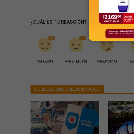
¿CUÁL ES TU REACCIÓN?
0
0
0
Me Gusta
Me Disgusta
Me Encanta
Gr
PUBLICACIONES RELACIONADOS