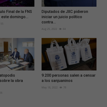
ulo Final de la FNS
Diputados de JXC pidieron
á este domingo...
iniciar un juicio político
contra...
55
Aug 25, 2022
64
atopodis
9.200 personas salen a censar
sobre la obra
a los sanjuaninos
.
May 18, 2022
78
66