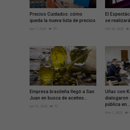
Precios Cuidados: cómo
El Espectác
queda la nueva lista de precios
se realizar
Apr 7, 2022
74
Feb 26, 2023
Empresa brasileña llegó a San
Uñac con K
Juan en busca de aceites...
dialogaron 
pública en..
Jan 31, 2023
72
Nov 1, 2022