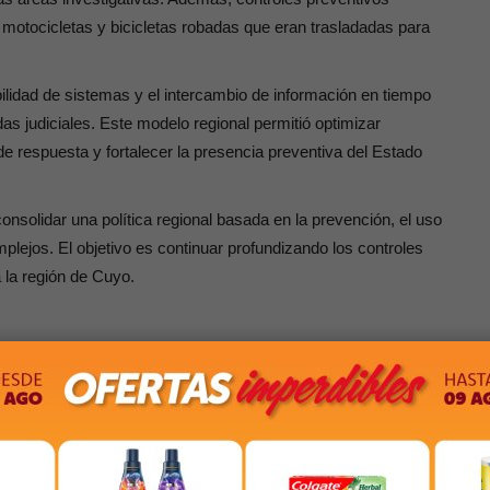
r motocicletas y bicicletas robadas que eran trasladadas para
bilidad de sistemas y el intercambio de información en tiempo
s judiciales. Este modelo regional permitió optimizar
e respuesta y fortalecer la presencia preventiva del Estado
nsolidar una política regional basada en la prevención, el uso
omplejos. El objetivo es continuar profundizando los controles
a la región de Cuyo.
OR
PRÓXIMO ARTÍCULO
on
Más capacitación es más oportunidad
..