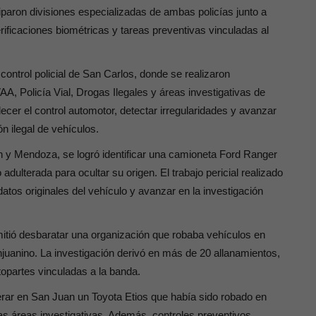
iparon divisiones especializadas de ambas policías junto a
ificaciones biométricas y tareas preventivas vinculadas al
control policial de San Carlos, donde se realizaron
, Policía Vial, Drogas Ilegales y áreas investigativas de
ecer el control automotor, detectar irregularidades y avanzar
n ilegal de vehículos.
n y Mendoza, se logró identificar una camioneta Ford Ranger
ulterada para ocultar su origen. El trabajo pericial realizado
datos originales del vehículo y avanzar en la investigación
itió desbaratar una organización que robaba vehículos en
njuanino. La investigación derivó en más de 20 allanamientos,
opartes vinculadas a la banda.
erar en San Juan un Toyota Etios que había sido robado en
as áreas investigativas. Además, controles preventivos