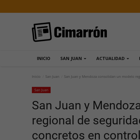
INICIO
SAN JUAN
ACTUALIDAD
Inicio
San Juan
San Juan y Mendoza consolidan un modelo regio
San Juan
San Juan y Mendoza
regional de segurida
concretos en control