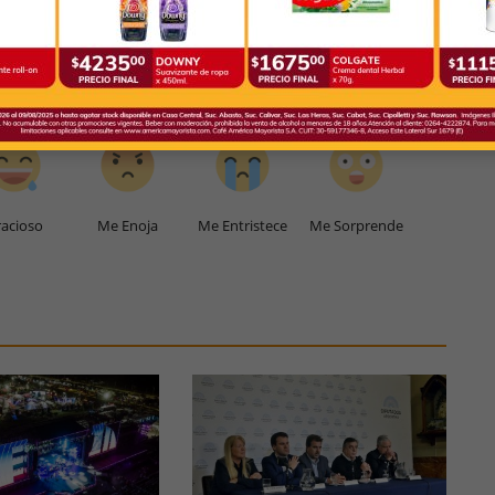
0
0
0
0
acioso
Me Enoja
Me Entristece
Me Sorprende