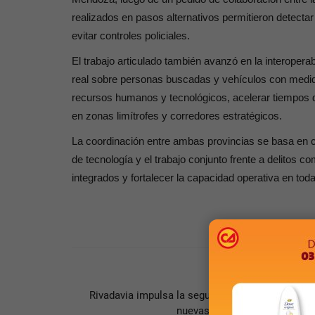
realizados en pasos alternativos permitieron detecta
evitar controles policiales.
El trabajo articulado también avanzó en la interopera
real sobre personas buscadas y vehículos con medida
recursos humanos y tecnológicos, acelerar tiempos d
en zonas limítrofes y corredores estratégicos.
La coordinación entre ambas provincias se basa en co
de tecnología y el trabajo conjunto frente a delitos c
integrados y fortalecer la capacidad operativa en tod
ARTÍCULO ANTERI
Rivadavia impulsa la seguridad vial y peatonal c
nuevas obras de urbanización.