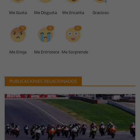
Me Gusta
Me Disgusta
Me Encanta
Gracioso
0
0
0
Me Enoja
Me Entristece
Me Sorprende
PUBLICACIONES RELACIONADOS