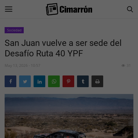
Sociedad
San Juan vuelve a ser sede del
Inicio
Desafío Ruta 40 YPF
San Juan
May 13, 2026 - 10:57
31
Actualidad
Información General
Economía
Politica
Sociedad