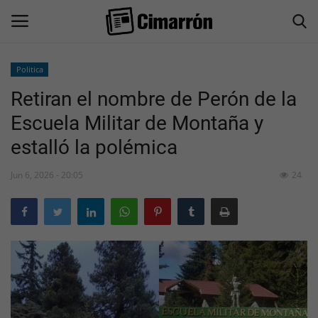
Politica
Retiran el nombre de Perón de la
Inicio
Escuela Militar de Montaña y
San Juan
estalló la polémica
Actualidad
Jun 6, 2026 - 20:05
24
Información General
Economía
Politica
Sociedad