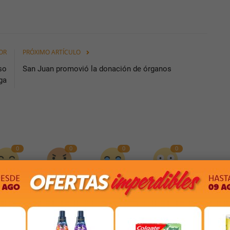
OR
PRÓXIMO ARTÍCULO
so
San Juan promovió la donación de órganos
ga
0
0
0
0
acioso
Me Enoja
Me Entristece
Me Sorprende