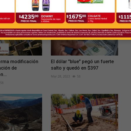
orma modificación
El dólar "blue" pegó un fuerte
ación de
salto y quedó en $397
n...
Mar 28, 2023
58
58