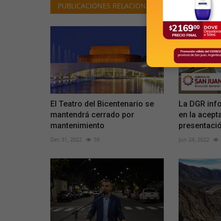
PUBLICACIONES RELACIONADOS
El Teatro del Bicentenario se
La DGR inf
mantendrá cerrado por
en la acept
mantenimiento
presentació
Dec 31, 2022
59
Jun 24, 2022