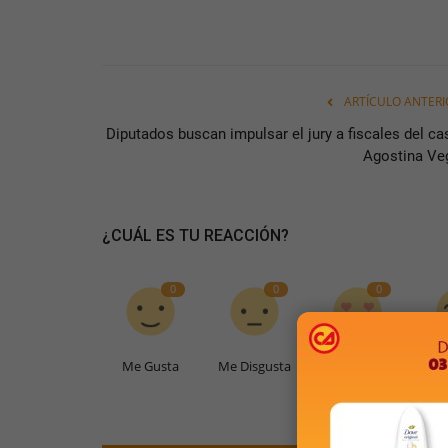
ARTÍCULO ANTERI
Diputados buscan impulsar el jury a fiscales del ca
Agostina Ve
¿CUÁL ES TU REACCIÓN?
0
0
0
Me Gusta
Me Disgusta
Me Encanta
Gr