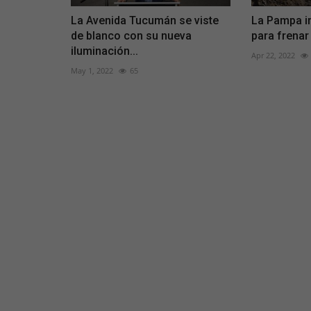
La Avenida Tucumán se viste
La Pampa in
de blanco con su nueva
para frenar 
iluminación...
Apr 22, 2022
May 1, 2022
65