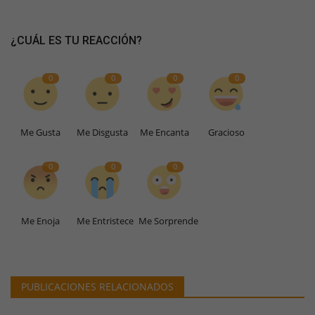
¿CUÁL ES TU REACCIÓN?
0
0
0
0
Me Gusta
Me Disgusta
Me Encanta
Gracioso
0
0
0
Me Enoja
Me Entristece
Me Sorprende
PUBLICACIONES RELACIONADOS