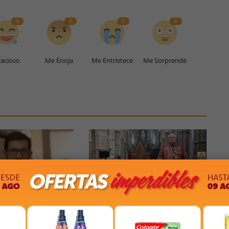
0
0
0
0
acioso
Me Enoja
Me Entristece
Me Sorprende
engue el director
El misterio de la piedra donde
ología de Mendoza
se sentará Carlos III el...