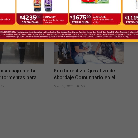
66
May 1, 2023
75
cias bajo alerta
Pocito realiza Operativo de
r tormentas para...
Abordaje Comunitario en el...
62
Mar 28, 2024
50