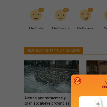
0
0
0
Me Gusta
Me Disgusta
Me Encanta
Gr
PUBLICACIONES RELACIONADOS
Alertas por tormentas y
Murió por d
granizo: nueve provincias
de Epidemi