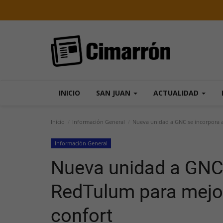
INICIO
SAN JUAN
ACTUALIDAD
Inicio
Información General
Nueva unidad a GNC se incorpora a 
Información General
Nueva unidad a GNC 
RedTulum para mejora
confort