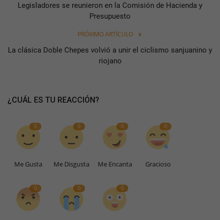
Legisladores se reunieron en la Comisión de Hacienda y
Presupuesto
PRÓXIMO ARTÍCULO
La clásica Doble Chepes volvió a unir el ciclismo sanjuanino y
riojano
¿CUÁL ES TU REACCIÓN?
0
0
0
0
Me Gusta
Me Disgusta
Me Encanta
Gracioso
0
0
0