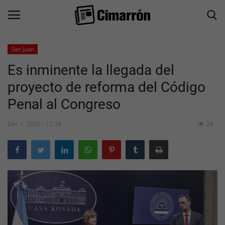
San Juan
Es inminente la llegada del
Inicio
proyecto de reforma del Código
San Juan
Penal al Congreso
Actualidad
Dec 1, 2025 - 17:34
28
Información General
Economía
Politica
Sociedad