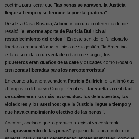
doctrina para lograr que
"las penas se agraven, la Justicia
llegue a tiempo y se termine la puerta giratoria"
.
Desde la Casa Rosada, Adorni brindó una conferencia donde
resaltó
"el enorme aporte de Patricia Bullrich al
restablecimiento del orden"
. En este sentido, el funcionario
libertario argumentó que, al inicio de su gestión, "la Argentina
estaba sumida en un verdadero baño de sangre,
los
piqueteros eran dueños de la calle
y ciudades como Rosario
eran
zonas liberadas para los narcoterroristas
".
En cuanto a la ahora senadora
Patricia Bullrich
, ella afirmó que
el propósito del nuevo Código Penal es
"dar vuelta la realidad
de cuáles eran los más favorecidos: los delincuentes, los
violadores y los asesinos; que la Justicia llegue a tiempo y
que haya cumplimiento efectivo de las penas"
.
Además, adelantó que la propuesta legislativa contempla
el
"agravamiento de las penas"
y que incluirá una protección
especial para quienes desempeñan labores esenciales, como el