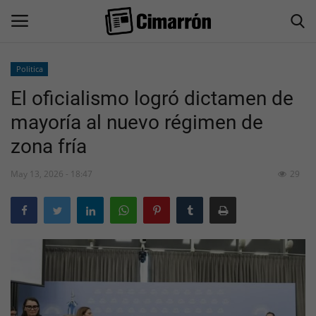
Politica
El oficialismo logró dictamen de
Inicio
mayoría al nuevo régimen de
San Juan
zona fría
Actualidad
May 13, 2026 - 18:47
29
Información General
Economía
Politica
Sociedad