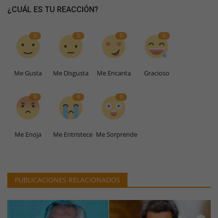
¿CUÁL ES TU REACCIÓN?
0
0
0
0
Me Gusta
Me Disgusta
Me Encanta
Gracioso
0
0
0
Me Enoja
Me Entristece
Me Sorprende
PUBLICACIONES RELACIONADOS