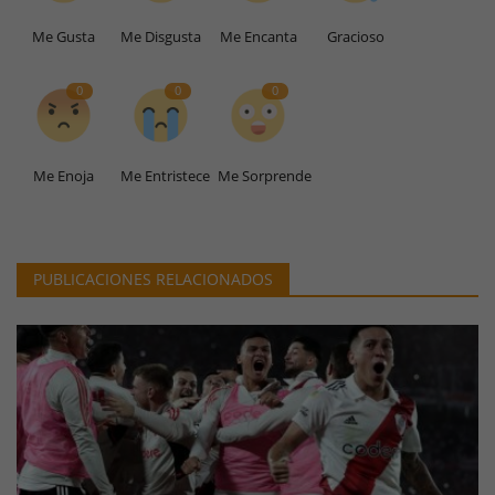
Me Gusta
Me Disgusta
Me Encanta
Gracioso
0
0
0
Me Enoja
Me Entristece
Me Sorprende
PUBLICACIONES RELACIONADOS