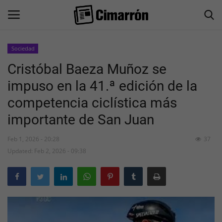
Sociedad
Cristóbal Baeza Muñoz se
Inicio
impuso en la 41.ª edición de la
San Juan
competencia ciclística más
importante de San Juan
Actualidad
Feb 1, 2026 - 20:28
37
Información General
Updated: Feb 2, 2026 - 09:38
Economía
Politica
Sociedad