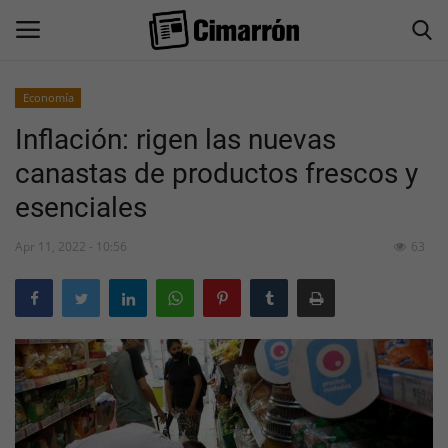
Economía
Inflación: rigen las nuevas
Inicio
canastas de productos frescos y
San Juan
esenciales
Actualidad
Apr 11, 2022 - 10:56
63
Información General
Economía
Politica
Sociedad