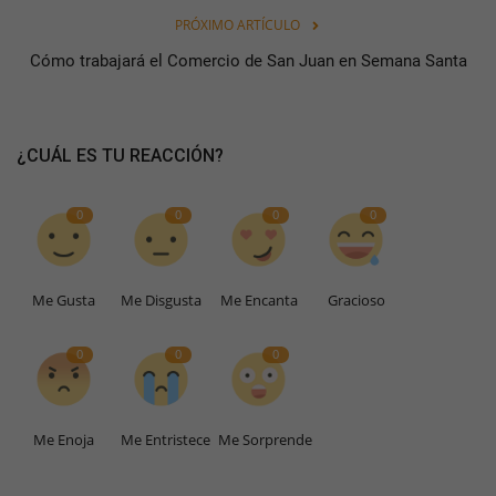
PRÓXIMO ARTÍCULO
Cómo trabajará el Comercio de San Juan en Semana Santa
¿CUÁL ES TU REACCIÓN?
0
0
0
0
Me Gusta
Me Disgusta
Me Encanta
Gracioso
0
0
0
Me Enoja
Me Entristece
Me Sorprende