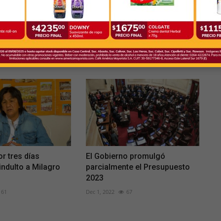
reprogramó los
Día de la Memoria: Uñac instó
recimiento de
a afianzar y mejorar el
sistema...
70
Mar 24, 2023
80
r tres días
El Gobierno promulgó
 indulto a Milagro
parcialmente el Presupuesto
2023
61
Dec 1, 2022
67