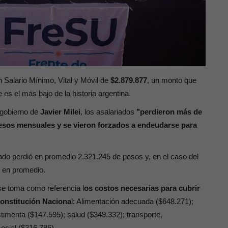
 Salario Mínimo, Vital y Móvil de
$2.879.877
, un monto que
 es el más bajo de la historia argentina.
 gobierno de
Javier Milei
, los asalariados
"perdieron más de
resos mensuales y se vieron forzados a endeudarse para
ado perdió en promedio 2.321.245 de pesos y, en el caso del
s en promedio.
se toma como referencia l
os costos necesarias para cubrir
Constitución Naciona
l: Alimentación adecuada ($648.271);
timenta ($147.595); salud ($349.332); transporte,
ocial ($316.786).