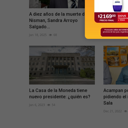
A diez años de la muerte de
Educación 
Nisman, Sandra Arroyo
actos de Of
Salgado...
Cargos...
Jan 18, 2025
68
Mar 17, 2023
La Casa de la Moneda tiene
Acampan po
nuevo presidente: ¿quién es?
pidiendo el
Sala
Jan 6, 2023
54
Dec 21, 2022