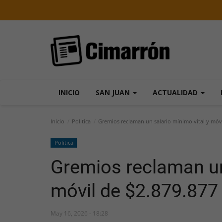
INICIO
SAN JUAN
ACTUALIDAD
Inicio
Politica
Gremios reclaman un salario mínimo vital y móvi
Politica
Gremios reclaman un 
móvil de $2.879.877
May 16, 2026 - 18:28