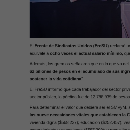
El
Frente de Sindicatos Unidos (FreSU)
reclamó un
equivale a
ocho veces el actual salario mínimo,
que
Además, los gremios señalaron que en lo que va del
62 billones de pesos en el acumulado de sus ing
sostener la vida cotidiana"
.
El FreSU informó que cada trabajador del sector priv
sector público, la pérdida fue de 12.788.939 de peso
Para determinar el valor que debiera ser el SMVyM, 
las nueve necesidades vitales que establecen la 
vivienda digna ($568.227); educación ($252.457); ves
esparcimiento y vacaciones ($597.209); y previsión s