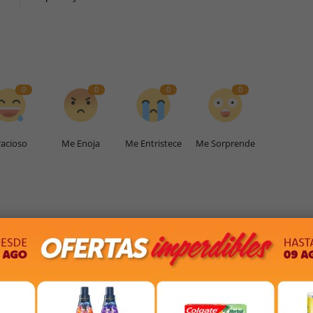
0
0
0
0
acioso
Me Enoja
Me Entristece
Me Sorprende