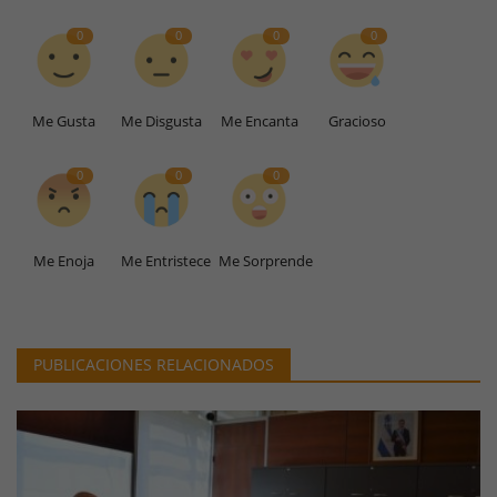
0
0
0
0
Me Gusta
Me Disgusta
Me Encanta
Gracioso
0
0
0
Me Enoja
Me Entristece
Me Sorprende
PUBLICACIONES RELACIONADOS