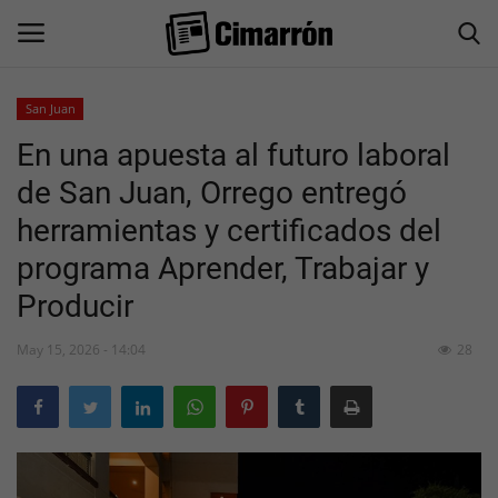
San Juan
En una apuesta al futuro laboral
Inicio
de San Juan, Orrego entregó
San Juan
herramientas y certificados del
programa Aprender, Trabajar y
Actualidad
Producir
Información General
May 15, 2026 - 14:04
28
Economía
Politica
Sociedad