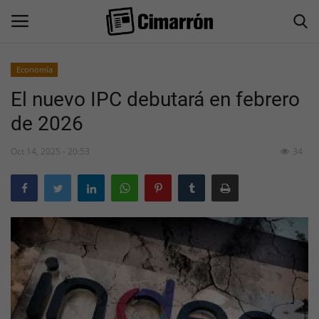
Economía
El nuevo IPC debutará en febrero
Inicio
de 2026
San Juan
Oct 14, 2025 - 20:53
34
Actualidad
Información General
Economía
Politica
Sociedad