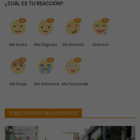
¿CUÁL ES TU REACCIÓN?
0
0
0
0
Me Gusta
Me Disgusta
Me Encanta
Gracioso
0
0
0
Me Enoja
Me Entristece
Me Sorprende
PUBLICACIONES RELACIONADOS