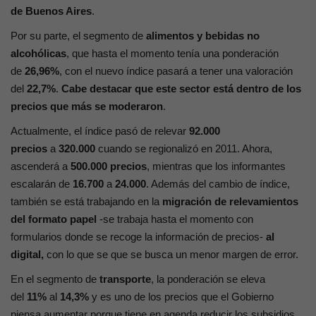
de Buenos Aires
.
Por su parte, el segmento de
alimentos y bebidas no
alcohólicas
, que hasta el momento tenía una ponderación
de
26,96%
, con el nuevo índice pasará a tener una valoración
del
22,7%
.
Cabe destacar que este sector está dentro de los
precios que más se moderaron
.
Actualmente, el índice pasó de relevar
92.000
precios
a
320.000
cuando se regionalizó en 2011. Ahora,
ascenderá a
500.000 precios
, mientras que los informantes
escalarán de
16.700
a
24.000
. Además del cambio de índice,
también se está trabajando en la
migración de relevamientos
del formato papel
-se trabaja hasta el momento con
formularios donde se recoge la información de precios-
al
digital,
con lo que se que se busca un menor margen de error.
En el segmento de
transporte
, la ponderación se eleva
del
11%
al
14,3%
y es uno de los precios que el Gobierno
piensa aumentar porque tiene en agenda reducir los subsidios.