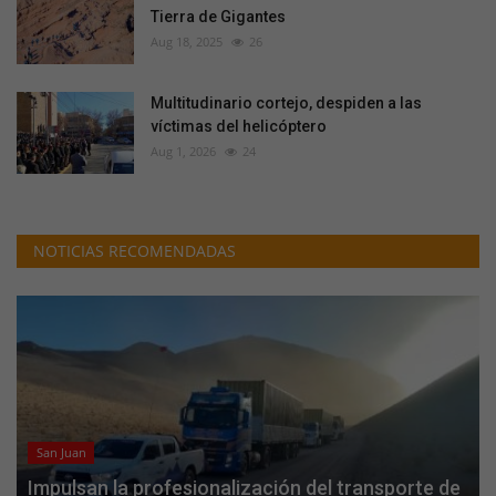
Tierra de Gigantes
Aug 18, 2025
26
Multitudinario cortejo, despiden a las
víctimas del helicóptero
Aug 1, 2026
24
NOTICIAS RECOMENDADAS
San Juan
Impulsan la profesionalización del transporte de