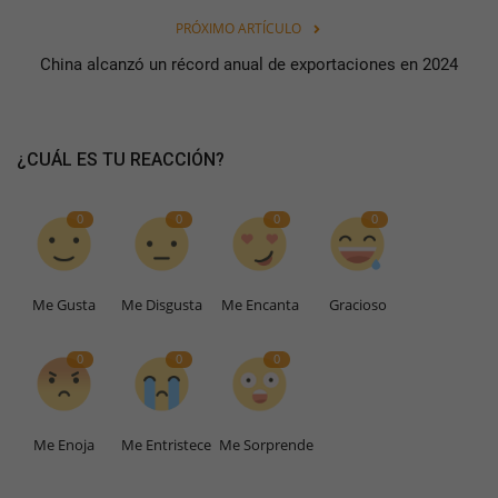
PRÓXIMO ARTÍCULO
China alcanzó un récord anual de exportaciones en 2024
¿CUÁL ES TU REACCIÓN?
0
0
0
0
Me Gusta
Me Disgusta
Me Encanta
Gracioso
0
0
0
Me Enoja
Me Entristece
Me Sorprende