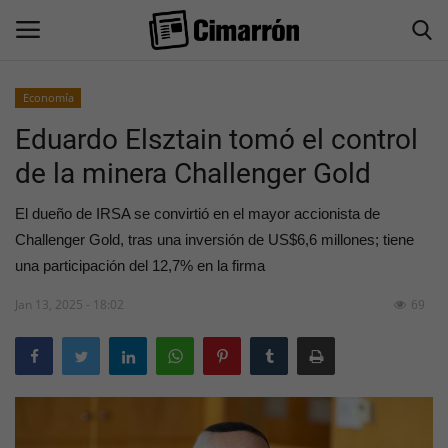
Economía
Eduardo Elsztain tomó el control
Inicio
de la minera Challenger Gold
San Juan
El dueño de IRSA se convirtió en el mayor accionista de
Actualidad
Challenger Gold, tras una inversión de US$6,6 millones; tiene
una participación del 12,7% en la firma
Información General
Jan 13, 2025 - 18:02
69
Economía
Politica
Sociedad